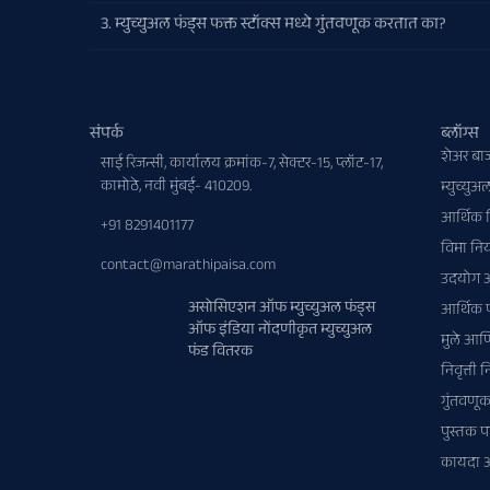
3. म्युच्युअल फंड्स फक्त स्टॉक्स मध्ये गुंतवणूक करतात का?
संपर्क
ब्लॉग्स
शेअर बा
साई रिजन्सी, कार्यालय क्रमांक-7, सेक्टर-15, प्लॉट-17,
कामोठे, नवी मुंबई- 410209.
म्युच्युअ
आर्थिक 
+91 8291401177
विमा नि
contact@marathipaisa.com
उदयोग 
असोसिएशन ऑफ म्युच्युअल फंड्स
आर्थिक
ऑफ इंडिया नोंदणीकृत म्युच्युअल
मुले आण
फंड वितरक
निवृत्ती
गुंतवणू
पुस्तक 
कायदा 