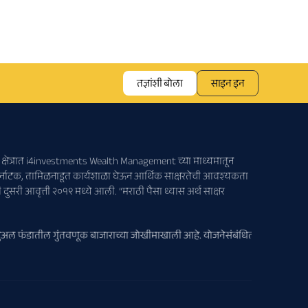
तज्ञांशी बोला
साइन इन
्या क्षेत्रात i4investments Wealth Management च्या माध्यमातून
 कर्नाटक, तामिळनाडूत कार्यशाळा घेऊन आर्थिक साक्षरतेची आवश्यकता
दुसरी आवृत्ती २०१९ मध्ये आली. “मराठी पैसा ध्यास अर्थ साक्षर
ुअल फंडातील गुंतवणूक बाजाराच्या जोखीमाखाली आहे. योजनेसंबंधित सर्व दस्तऐवज काळज