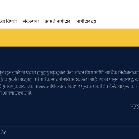
्या विषयी
संकल्पना
आमचे भागीदार
भागीदार व्हा
र म्हणून सुरू झालेला प्रवास हळूहळू म्युच्युअल फंड, जीवन विमा आणि आर्थिक नियोजनाच
 गुंतवणुकीत अजूनही पारंपारिक साधनांमध्ये अडकलेला आहे. २०१३ पासून महाराष्ट्र,
र्ट गुंतवणूकदार… एक पाऊल आर्थिक उन्नतीकडे” हे पुस्तक प्रकाशित केले. या पुस्तकाची 
चा आमचा उद्देश आहे.
म्युच्य
िजे?