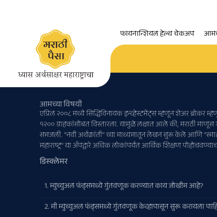
फायनान्शियल हेल्थ चेकअप
आमच
आमच्या विषयी
एप्रिल २००८ मध्ये सिद्धिविनायक इन्व्हेस्टमेंट्स म्हणून शेअर ब्रोक
१२०० ग्राहकांसोबत विस्तारला. यामुळे लक्षात आले की, मराठी माणूस
समजली. “नवी अर्थक्रांती” च्या माध्यमातून लेखन सुरू केले आणि “स्मा
महाराष्ट्र” या अँपद्वारे अधिक लोकांपर्यंत आर्थिक शिक्षण पोहोचवण्या
डिस्क्लेमर
1. म्युच्युअल फंड्समध्ये गुंतवणूक करण्यात काय जोखीम आहे?
2. मी म्युच्युअल फंड्समध्ये गुंतवणूक केव्हापासून सुरू करायला पाह