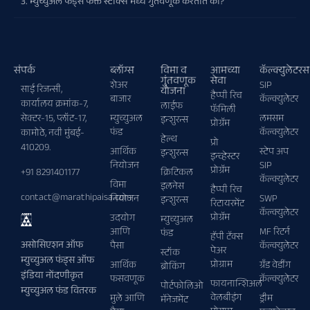
3. म्युच्युअल फंड्स फक्त स्टॉक्स मध्ये गुंतवणूक करतात का?
संपर्क
ब्लॉग्स
विमा व
आमच्या
कॅल्क्युलेटरस
गुंतवणूक
सेवा
शेअर
SIP
साई रिजन्सी,
योजना
हैप्पी रिच
बाजार
कॅल्क्युलेटर
कार्यालय क्रमांक-7,
लाईफ
फॅमिली
सेक्टर-15, प्लॉट-17,
म्युच्युअल
लमसम
इन्शुरन्स
प्रोग्रॅम
फंड
कॅल्क्युलेटर
कामोठे, नवी मुंबई-
हेल्थ
प्रो
410209.
आर्थिक
स्टेप अप
इन्शुरन्स
इन्व्हेस्टर
नियोजन
SIP
प्रोग्रॅम
+91 8291401177
क्रिटिकल
कॅल्क्युलेटर
विमा
इलनेस
हैप्पी रिच
contact@marathipaisa.com
नियोजन
SWP
इन्शुरन्स
रिटायरमेंट
कॅल्क्युलेटर
प्रोग्रॅम
उदयोग
म्युच्युअल
आणि
MF रिटर्न
फंड
हॅपी टॅक्स
असोसिएशन ऑफ
पैसा
कॅल्क्युलेटर
पेअर
स्टॉक
म्युच्युअल फंड्स ऑफ
प्रोग्राम
आर्थिक
ग्रँड वेडींग
ब्रोकिंग
इंडिया नोंदणीकृत
फसवणूक
कॅल्क्युलेटर
फायनान्शिअल
पोर्टफोलिओ
म्युच्युअल फंड वितरक
वेलबीइंग
मुले आणि
ड्रीम
मॅनेजमेंट