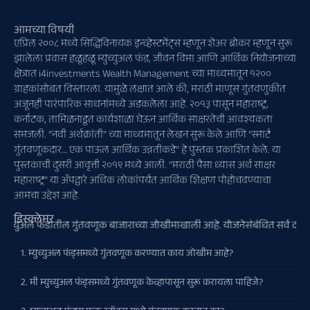
आमच्या विषयी
एप्रिल २००८ मध्ये सिद्धिविनायक इन्व्हेस्टमेंट्स म्हणून शेअर ब्रोकर म्हणून सुरू
झालेला प्रवास हळूहळू म्युच्युअल फंड, जीवन विमा आणि आर्थिक नियोजनाच्या
क्षेत्रात i4investments Wealth Management च्या माध्यमातून १२००
ग्राहकांसोबत विस्तारला. यामुळे लक्षात आले की, मराठी माणूस गुंतवणुकीत
अजूनही पारंपारिक साधनांमध्ये अडकलेला आहे. २०१३ पासून महाराष्ट्र,
कर्नाटक, तामिळनाडूत कार्यशाळा घेऊन आर्थिक साक्षरतेची आवश्यकता
समजली. “नवी अर्थक्रांती” च्या माध्यमातून लेखन सुरू केले आणि “स्मार्ट
गुंतवणूकदार… एक पाऊल आर्थिक उन्नतीकडे” हे पुस्तक प्रकाशित केले. या
पुस्तकाची दुसरी आवृत्ती २०१९ मध्ये आली. “मराठी पैसा ध्यास अर्थ साक्षर
महाराष्ट्र” या अँपद्वारे अधिक लोकांपर्यंत आर्थिक शिक्षण पोहोचवण्याचा
आमचा उद्देश आहे.
डिस्क्लेमर
्युअल फंडातील गुंतवणूक बाजाराच्या जोखीमाखाली आहे. योजनेसंबंधित सर्व दस्तऐवज का
1. म्युच्युअल फंड्समध्ये गुंतवणूक करण्यात काय जोखीम आहे?
2. मी म्युच्युअल फंड्समध्ये गुंतवणूक केव्हापासून सुरू करायला पाहिजे?