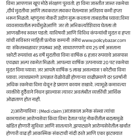
विमा आपणास खूप मोठे संरक्षण पूरवतो. हा विमा जास्तीत जास्त रकमेचा
,दीर्घ मुदतीचा आणि लवकरात लवकर घेतल्यास अतिशय कमी हप्ता
भरून मिळतो. म्हणूनच नोकरी उद्योग सुरू करताना ताबडतोब घ्यावा.विमा
व्यवसायातील स्पर्धेमुळेआणि जर तो अभिकर्त्याशिवाय घेतला तो
आणखीनच स्वस्त पडतो. याविषयी आणि विविध कंपन्यांची मुदत व हप्ता
यांची सविस्तर माहिती प्रत्येक कम्पनी तसेच www.policybazar.com
या संकेतस्थळावर उपलब्ध आहे. साधारणपणे वय 25 वर्ष असताना
1कोटी रुपयांचा 45 वर्षे मुदतीचा विमा वार्षिक 6 हजार रुपयाचे आसपास
एवढ्या अल्प रकमेत मिळतो. आपल्या वार्षिक उत्पनाच्या 20 पट रकमेचा
मुदत विमा घ्यावा. जर आपले वार्षिक 5 लाख असल्यास 1 कोटीचा विमा
घ्यावा. त्याचप्रमाणे उत्पन्नात वेळोवेळी होणाऱ्या वाढीप्रमाणे दर 5वर्षानी
अधिक रकमेचा विमा धेवून हे प्रमाण कायम राखावे. त्यामूळे कमावत्या
व्यक्तीचे दुर्दैवाने निधन झाल्यास त्यावर अवलंबीत व्यक्तींची आर्थिक
ओढाताण होत नाही.
2)आरोग्यविमा : (Medi claim )आजकाल अनेक संस्था त्यांचा
कामगारांना आरोग्यसेवा किंवा विमा देतात परंतु नोकरीतील बदलामुळे
खंडित होणारी सुविधा आणि सातत्याने ,झपाट्याने आरोग्यसेवेतील खर्चात
होणारी वाढ ही आकस्मिक संकटाची नांदी ठरते आणि एका झटक्यात