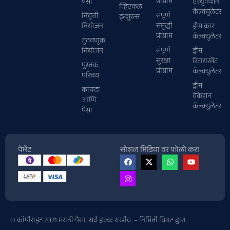
प्रोग्राम
पैसा
एज्युकेशन
व्हिएकल
कॅल्क्युलेटर
संपूर्ण
निवृत्ती
इन्शुरन्स
समृद्धी
नियोजन
ड्रीम कार
प्रोग्राम
कॅल्क्युलेटर
गुंतवणूक
संपूर्ण
नियोजन
ड्रीम
सुरक्षा
रिटायरमेंट
पुस्तक
प्रोग्राम
कॅल्क्युलेटर
परिचय
ड्रीम
कायदा
वेकेशन
आणि
कॅल्क्युलेटर
पैसा
पेमेंट
सोशल मिडिया वर फोलो करा
© कॉपीराइट 2021
मराठी पैसा
. सर्व हक्क राखीव. – निर्मिती
विराट
द्वारा.