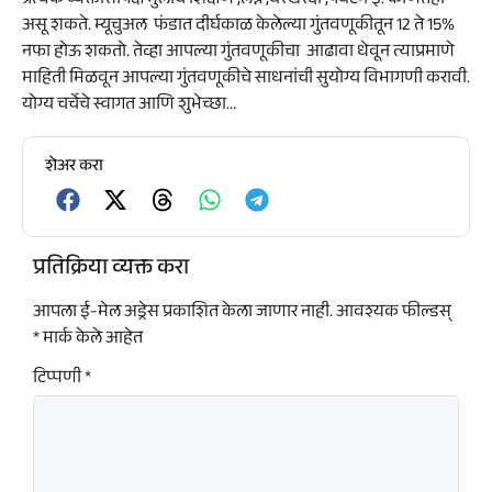
प्रत्येक व्यक्तींसापेक्ष मुलांचे शिक्षण ,लग्न ,घरखरेदी ,पर्यटन इ. कोणतेही
असू शकते. म्यूचुअल फंडात दीर्घकाळ केलेल्या गुंतवणूकीतून 12 ते 15%
नफा होऊ शकतो. तेव्हा आपल्या गुंतवणूकीचा आढावा धेवून त्याप्रमाणे
माहिती मिळवून आपल्या गुंतवणूकीचे साधनांची सुयोग्य विभागणी करावी.
योग्य चर्चेचे स्वागत आणि शुभेच्छा…
शेअर करा
प्रतिक्रिया व्यक्त करा
आपला ई-मेल अड्रेस प्रकाशित केला जाणार नाही.
आवश्यक फील्डस्
*
मार्क केले आहेत
टिप्पणी
*