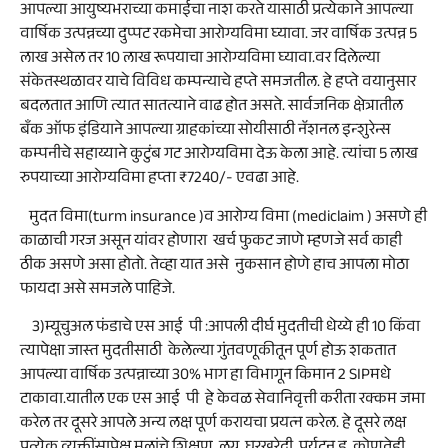
आपल्या आयुष्यभराच्या कमाईचा नाश करते यासाठी प्रत्येकाने आपल्या
वार्षिक उत्पन्नच्या दुप्पट रकमेचा आरोग्यविमा घ्यावा. जर वार्षिक उत्पन्न 5
लाख असेल तर 10 लाख रूपयाचा आरोग्यविमा घ्यावा.वर दिलेल्या
संकेतस्थळावर याचे विविध कम्पन्याचे हप्ते समजतील. हे हप्ते वयानुसार
बदलतात आणि त्यात सातत्याने वाढ होत असते. सार्वजनिक क्षेत्रातील
बँक ऑफ इंडियाने आपल्या ग्राहकांच्या सोयीसाठी नॅशनल इन्शुरेन्स
कम्पनीचे सहाय्याने कुटुंब गट आरोग्यविमा देऊ केला आहे. त्यांचा 5 लाख
रुपयाच्या आरोग्यविमा हप्ता ₹7240/- एवढा आहे.
मुदत विमा(turm insurance )व आरोग्य विमा (mediclaim ) असणे ही
काळाची गरज असून यांवर होणारा खर्च फुकट जाणे म्हणजे सर्व काही
ठीक असणे असा होतो. तेव्हा यात असे नुकसान होणे हाच आपला मोठा
फायदा असे समजले पाहिजे.
3)म्यूचुअल फंडाचे एस आई पी :आपली दीर्घ मुदतीची धेय्ये ही 10 किंवा
त्यापेक्षा जास्त मुदतीसाठी केलेल्या गुंतवणूकीतून पूर्ण होऊ शकतात
आपल्या वार्षिक उत्पन्नाच्या 30% भाग हा विभागून किमान 2 SIPमधे
टाकावा.यातील एक एस आई पी हे केवळ सेवानिवृत्ती करीता रक्कम जमा
करेल तर दूसरे आपले अन्य लक्ष पूर्ण करायचा प्रयत्न करेल. हे दूसरे लक्ष