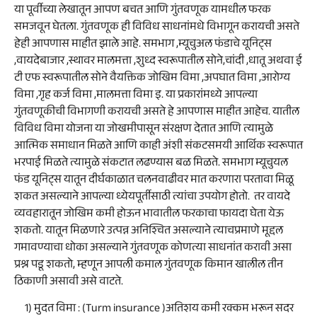
या पूर्वीच्या लेखातून आपण बचत आणि गुंतवणूक यामधील फरक
समजवून घेतला. गुंतवणूक ही विविध साधनांमधे विभागून करायची असते
हेही आपणास माहीत झाले आहे. समभाग ,म्यूचुअल फंडाचे यूनिट्स
,वायदेबाजार ,स्थावर मालमत्ता ,शुध्द स्वरूपातील सोने,चांदी ,धातू अथवा ई
टी एफ स्वरूपातील सोने वैयक्तिक जोखिम विमा ,अपघात विमा ,आरोग्य
विमा ,गृह कर्ज विमा ,मालमत्ता विमा इ. या प्रकारांमध्ये आपल्या
गुंतवणूकीची विभागणी करायची असते हे आपणास माहीत आहेच. यातील
विविध विमा योजना या जोखमीपासून संरक्षण देतात आणि त्यामुळे
आत्मिक समाधान मिळते आणि काही अंशी संकटसमयी आर्थिक स्वरूपात
भरपाई मिळते त्यामुळे संकटात लढण्यास बळ मिळते. समभाग म्यूचुयल
फंड यूनिट्स यातून दीर्घकाळात चलनवाढीवर मात करणारा परतावा मिळू
शकत असल्याने आपल्या ध्येयपूर्तीसाठी त्यांचा उपयोग होतो. तर वायदे
व्यवहारातून जोखिम कमी होऊन भावातील फरकाचा फायदा घेता येऊ
शकतो. यातून मिळणारे उत्पन्न अनिश्चित असल्याने त्याचप्रमाणे मूद्दल
गमावण्याचा धोका असल्याने गुंतवणूक कोणत्या साधनांत करावी असा
प्रश्न पडू शकतो, म्हणून आपली कमाल गुंतवणूक किमान खालील तीन
ठिकाणी असावी असे वाटते.
1) मुदत विमा : (Turm insurance )अतिशय कमी रक्कम भरून सदर