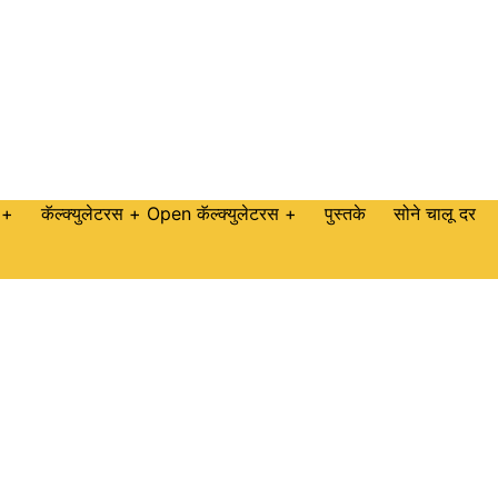
 +
कॅल्क्युलेटरस +
Open कॅल्क्युलेटरस +
पुस्तके
सोने चालू दर