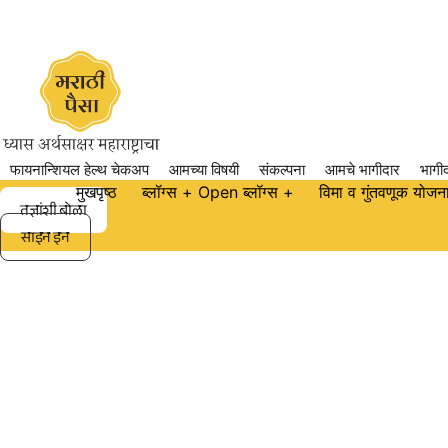
सामग्रीकडे
जा
फायनान्शियल हेल्थ चेकअप
आमच्या विषयी
संकल्पना
आमचे भागीदार
भागीद
मुखपृष्ठ
ब्लॉग्स +
Open ब्लॉग्स +
विमा व गुंतवणूक योजन
तज्ञांशी बोला
साइन इन