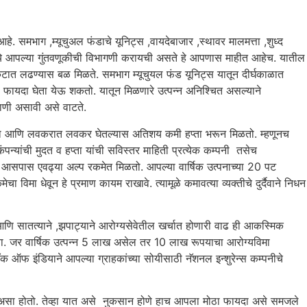
समभाग ,म्यूचुअल फंडाचे यूनिट्स ,वायदेबाजार ,स्थावर मालमत्ता ,शुध्द
ांमध्ये आपल्या गुंतवणूकीची विभागणी करायची असते हे आपणास माहीत आहेच. यातील
कटात लढण्यास बळ मिळते. समभाग म्यूचुयल फंड यूनिट्स यातून दीर्घकाळात
फायदा घेता येऊ शकतो. यातून मिळणारे उत्पन्न अनिश्चित असल्याने
ाणी असावी असे वाटते.
ीचा आणि लवकरात लवकर घेतल्यास अतिशय कमी हप्ता भरून मिळतो. म्हणूनच
्यांची मुदत व हप्ता यांची सविस्तर माहिती प्रत्येक कम्पनी तसेच
आसपास एवढ्या अल्प रकमेत मिळतो. आपल्या वार्षिक उत्पनाच्या 20 पट
विमा धेवून हे प्रमाण कायम राखावे. त्यामूळे कमावत्या व्यक्तीचे दुर्दैवाने निधन
ि सातत्याने ,झपाट्याने आरोग्यसेवेतील खर्चात होणारी वाढ ही आकस्मिक
यावा. जर वार्षिक उत्पन्न 5 लाख असेल तर 10 लाख रूपयाचा आरोग्यविमा
बँक ऑफ इंडियाने आपल्या ग्राहकांच्या सोयीसाठी नॅशनल इन्शुरेन्स कम्पनीचे
सा होतो. तेव्हा यात असे नुकसान होणे हाच आपला मोठा फायदा असे समजले