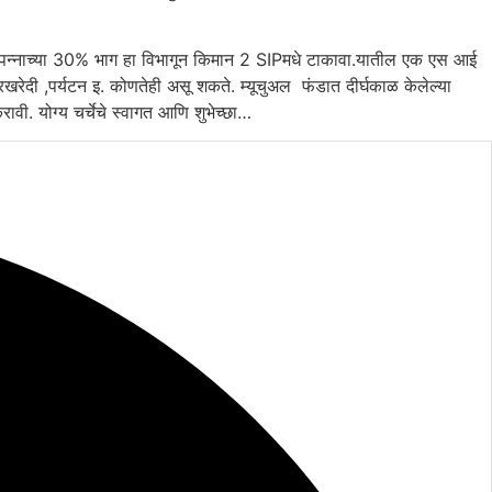
िक उत्पन्नाच्या 30% भाग हा विभागून किमान 2 SIPमधे टाकावा.यातील एक एस आई
न ,घरखरेदी ,पर्यटन इ. कोणतेही असू शकते. म्यूचुअल फंडात दीर्घकाळ केलेल्या
वी. योग्य चर्चेचे स्वागत आणि शुभेच्छा…