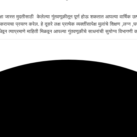
ेक्षा जास्त मुदतीसाठी केलेल्या गुंतवणूकीतून पूर्ण होऊ शकतात आपल्या वार्ष
ायचा प्रयत्न करेल. हे दूसरे लक्ष प्रत्येक व्यक्तींसापेक्ष मुलांचे शिक्षण ,लग्
 त्याप्रमाणे माहिती मिळवून आपल्या गुंतवणूकीचे साधनांची सुयोग्य विभागणी करा