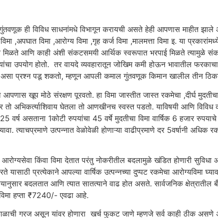
तवणूक ही विविध साधनांमधे विभागून करायची असते हेही आपणास माहीत झाले आहे. 
विमा ,अपघात विमा ,आरोग्य विमा ,गृह कर्ज विमा ,मालमत्ता विमा इ. या प्रकार
न मिळते आणि काही अंशी संकटसमयी आर्थिक स्वरूपात भरपाई मिळते त्यामुळे सं
्यांचा उपयोग होतो. तर वायदे व्यवहारातून जोखिम कमी होऊन भावातील फरकाचा 
रावी असा प्रश्न पडू शकतो, म्हणून आपली कमाल गुंतवणूक किमान खालील तीन ठिक
स खूप मोठे संरक्षण पूरवतो. हा विमा जास्तीत जास्त रकमेचा ,दीर्घ मुदत
जर तो अभिकर्त्याशिवाय घेतला तो आणखीनच स्वस्त पडतो. याविषयी आणि विविध कंपन
 असताना 1कोटी रुपयांचा 45 वर्षे मुदतीचा विमा वार्षिक 6 हजार रुपयाचे 
त्याचप्रमाणे उत्पन्नात वेळोवेळी होणाऱ्या वाढीप्रमाणे दर 5वर्षानी अधिक रकमेचा 
्यसेवा किंवा विमा देतात परंतु नोकरीतील बदलामुळे खंडित होणारी सुविधा आण
यासाठी प्रत्येकाने आपल्या वार्षिक उत्पन्नच्या दुप्पट रकमेचा आरोग्यविमा घ्
ते वयानुसार बदलतात आणि त्यात सातत्याने वाढ होत असते. सार्वजनिक क्षेत्रातील 
्यविमा हप्ता ₹7240/- एवढा आहे.
ी गरज असून यांवर होणारा खर्च फुकट जाणे म्हणजे सर्व काही ठीक असणे अ