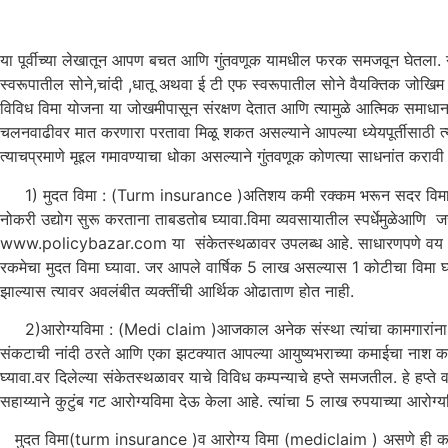
या पूर्वीच्या लेखातून आपण बचत आणि गुंतवणूक यामधील फरक समजवून घेतला. गुं
स्वरूपातील सोने,चांदी ,धातू अथवा ई टी एफ स्वरूपातील सोने वैयक्तिक जोखिम 
विविध विमा योजना या जोखमीपासून संरक्षण देतात आणि त्यामुळे आत्मिक समाधा
चलनवाढीवर मात करणारा परतावा मिळू शकत असल्याने आपल्या ध्येयपूर्तीसाठी त
त्याचप्रमाणे मूद्दल गमावण्याचा धोका असल्याने गुंतवणूक कोणत्या साधनांत क
1) मुदत विमा : (Turm insurance )अतिशय कमी रक्कम भरून सदर विमा आपणा
नोकरी उद्योग सुरू करताना ताबडतोब घ्यावा.विमा व्यवसायातील स्पर्धेमुळेआणि 
www.policybazar.com या संकेतस्थळावर उपलब्ध आहे. साधारणपणे वय 25 वर्ष
रकमेचा मुदत विमा घ्यावा. जर आपले वार्षिक 5 लाख असल्यास 1 कोटीचा विमा घ्यावा. 
झाल्यास त्यावर अवलंबीत व्यक्तींची आर्थिक ओढाताण होत नाही.
2)आरोग्यविमा : (Medi claim )आजकाल अनेक संस्था त्यांचा कामगारांना आरोग
संकटाची नांदी ठरते आणि एका झटक्यात आपल्या आयुष्यभराच्या कमाईचा नाश करते 
घ्यावा.वर दिलेल्या संकेतस्थळावर याचे विविध कम्पन्याचे हप्ते समजतील. हे हप्
सहाय्याने कुटुंब गट आरोग्यविमा देऊ केला आहे. त्यांचा 5 लाख रुपयाच्या आरोग
मुदत विमा(turm insurance )व आरोग्य विमा (mediclaim ) असणे ही काळाच